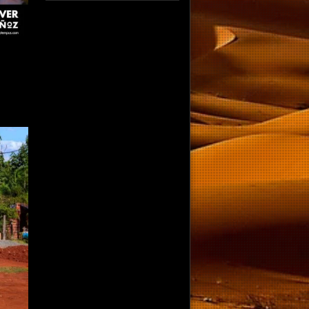
fotografo fotografia foto photography
photographer photo photooftheday fotos
canon fotograf portrait instagram
fotografos nikon instagood nature photos
like picoftheday art model arte modelo
ensaiofotografico wedding fotografie
travel fotografias retrato fotografiaartistica
naturephotography fotodeldia ensaio
portraitphotography photographylovers
photograph captures streetphotography
photographers picture fashion instaphoto
fotostumblr portraits documental
documentary periodismo fotoperiodismo