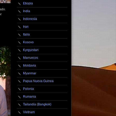
Etiopia
ado.
India
or
Indonesia
Iran
Italia
Kosovo
Kyrgyzstan
Marruecos
Moldavia
Myanmar
Papua Nueva Guinea
Polonia
Rumania
Tailandia (Bangkok)
Vietnam