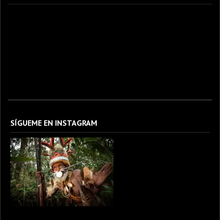
fotografo fotografia foto photography photographer photo photooftheday fotos canon
fotograf portrait instagram fotografos nikon instagood nature photos like picoftheday art
model arte modelo ensaiofotografico wedding fotografie travel fotografias retrato
fotografiaartistica naturephotography fotodeldia ensaio portraitphotography
photographylovers photograph captures streetphotography photographers picture fashion
instaphoto fotostumblr portraits documental documentary periodismo fotoperiodismo
SÍGUEME EN INSTAGRAM