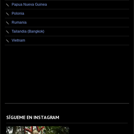
Papua Nueva Guinea
Polonia
Rumania
Tailandia (Bangkok)
Vietnam
fotografo fotografia foto photography photographer photo photooftheday fotos canon
fotograf portrait instagram fotografos nikon instagood nature photos like picoftheday art
model arte modelo ensaiofotografico wedding fotografie travel fotografias retrato
fotografiaartistica naturephotography fotodeldia ensaio portraitphotography
photographylovers photograph captures streetphotography photographers picture fashion
instaphoto fotostumblr portraits documental documentary periodismo fotoperiodismo
SÍGUEME EN INSTAGRAM