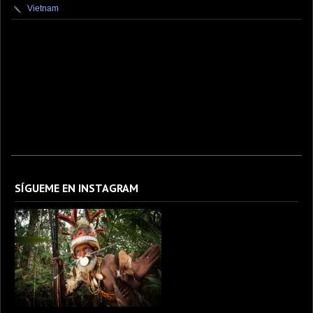
Vietnam
fotografo fotografia foto photography photographer photo photooftheday fotos canon
fotograf portrait instagram fotografos nikon instagood nature photos like picoftheday art
model arte modelo ensaiofotografico wedding fotografie travel fotografias retrato
fotografiaartistica naturephotography fotodeldia ensaio portraitphotography
photographylovers photograph captures streetphotography photographers picture fashion
instaphoto fotostumblr portraits documental documentary periodismo fotoperiodismo
SÍGUEME EN INSTAGRAM