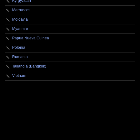
Kyrgyzstan
Marruecos
Moldavia
Myanmar
Papua Nueva Guinea
Polonia
Rumania
Tailandia (Bangkok)
Vietnam
fotografo fotografia foto photography photographer photo photooftheday fotos canon
fotograf portrait instagram fotografos nikon instagood nature photos like picoftheday art
model arte modelo ensaiofotografico wedding fotografie travel fotografias retrato
fotografiaartistica naturephotography fotodeldia ensaio portraitphotography
photographylovers photograph captures streetphotography photographers picture fashion
instaphoto fotostumblr portraits documental documentary periodismo fotoperiodismo