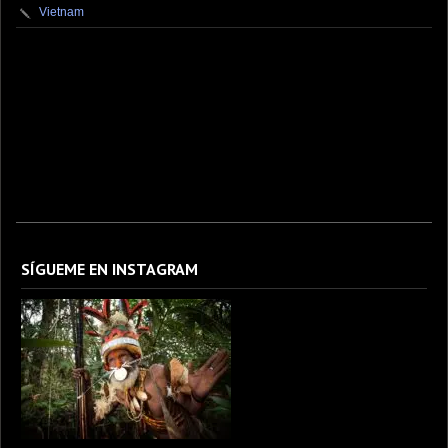
Vietnam
fotografo fotografia foto photography photographer photo photooftheday fotos canon
fotograf portrait instagram fotografos nikon instagood nature photos like picoftheday art
model arte modelo ensaiofotografico wedding fotografie travel fotografias retrato
fotografiaartistica naturephotography fotodeldia ensaio portraitphotography
photographylovers photograph captures streetphotography photographers picture fashion
instaphoto fotostumblr portraits documental documentary periodismo fotoperiodismo
SÍGUEME EN INSTAGRAM