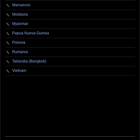
Marruecos
Moldavia
Myanmar
Papua Nueva Guinea
Polonia
Rumania
Tailandia (Bangkok)
Vietnam
fotografo fotografia foto photography photographer photo photooftheday fotos canon
fotograf portrait instagram fotografos nikon instagood nature photos like picoftheday art
model arte modelo ensaiofotografico wedding fotografie travel fotografias retrato
fotografiaartistica naturephotography fotodeldia ensaio portraitphotography
photographylovers photograph captures streetphotography photographers picture fashion
instaphoto fotostumblr portraits documental documentary periodismo fotoperiodismo