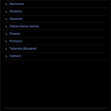
Marruecos
Moldavia
Myanmar
Papua Nueva Guinea
Polonia
Rumania
Tailandia (Bangkok)
Vietnam
fotografo fotografia foto photography photographer photo photooftheday fotos canon
fotograf portrait instagram fotografos nikon instagood nature photos like picoftheday art
model arte modelo ensaiofotografico wedding fotografie travel fotografias retrato
fotografiaartistica naturephotography fotodeldia ensaio portraitphotography
photographylovers photograph captures streetphotography photographers picture fashion
instaphoto fotostumblr portraits documental documentary periodismo fotoperiodismo