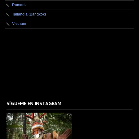
Rumania
Tailandia (Bangkok)
Vietnam
fotografo fotografia foto photography photographer photo photooftheday fotos canon
fotograf portrait instagram fotografos nikon instagood nature photos like picoftheday art
model arte modelo ensaiofotografico wedding fotografie travel fotografias retrato
fotografiaartistica naturephotography fotodeldia ensaio portraitphotography
photographylovers photograph captures streetphotography photographers picture fashion
instaphoto fotostumblr portraits documental documentary periodismo fotoperiodismo
SÍGUEME EN INSTAGRAM