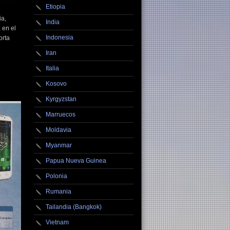
Etiopia
ia,
India
 en el
Indonesia
orta
Iran
Italia
Kosovo
Kyrgyzstan
Marruecos
Moldavia
Myanmar
Papua Nueva Guinea
Polonia
Rumania
Tailandia (Bangkok)
Vietnam