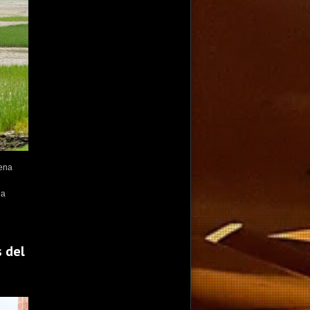
rena
la
s del