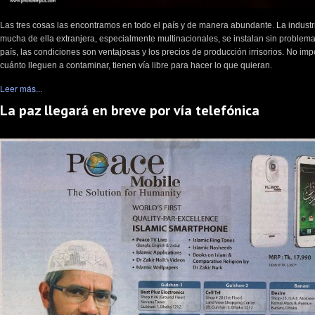
Las tres cosas las encontramos en todo el país y de manera abundante. La industr
mucha de ella extranjera, especialmente multinacionales, se instalan sin problema
país, las condiciones son ventajosas y los precios de producción irrisorios. No imp
cuánto lleguen a contaminar, tienen vía libre para hacer lo que quieran.
Leer más...
La paz llegará en breve por vía telefónica