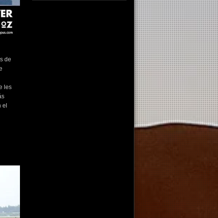
fotografo fotografia foto photography
photographer photo photooftheday fotos
canon fotograf portrait instagram
fotografos nikon instagood nature photos
like picoftheday art model arte modelo
ensaiofotografico wedding fotografie
os de
travel fotografias retrato fotografiaartistica
e
naturephotography fotodeldia ensaio
portraitphotography photographylovers
photograph captures streetphotography
photographers picture fashion instaphoto
e les
fotostumblr portraits documental
ás
documentary periodismo fotoperiodismo
 el