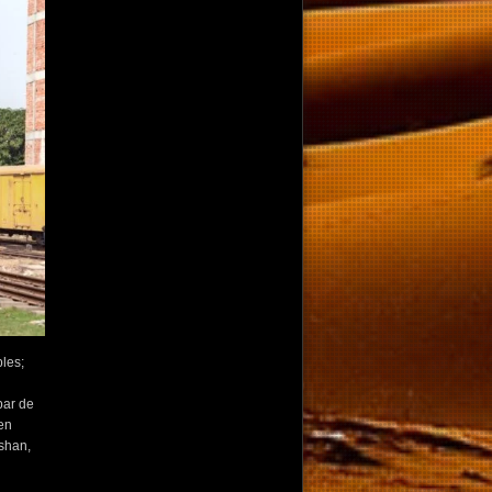
les;
par de
en
shan,