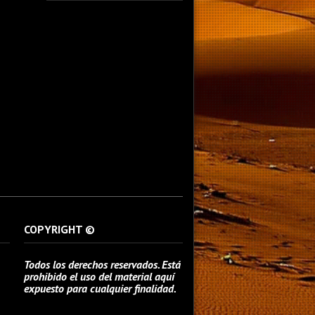
fotografo fotografia foto photography
photographer photo photooftheday fotos
canon fotograf portrait instagram
fotografos nikon instagood nature photos
like picoftheday art model arte modelo
ensaiofotografico wedding fotografie
travel fotografias retrato fotografiaartistica
naturephotography fotodeldia ensaio
portraitphotography photographylovers
photograph captures streetphotography
photographers picture fashion instaphoto
fotostumblr portraits documental
documentary periodismo fotoperiodismo
COPYRIGHT ©
Todos los derechos reservados. Está
prohibido el uso del material aquí
expuesto para cualquier finalidad.