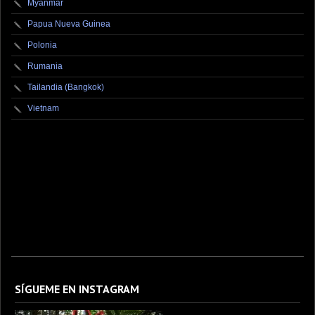
Myanmar
Papua Nueva Guinea
Polonia
Rumania
Tailandia (Bangkok)
Vietnam
fotografo fotografia foto photography photographer photo photooftheday fotos canon
fotograf portrait instagram fotografos nikon instagood nature photos like picoftheday art
model arte modelo ensaiofotografico wedding fotografie travel fotografias retrato
fotografiaartistica naturephotography fotodeldia ensaio portraitphotography
photographylovers photograph captures streetphotography photographers picture fashion
instaphoto fotostumblr portraits documental documentary periodismo fotoperiodismo
SÍGUEME EN INSTAGRAM