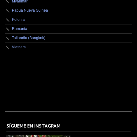
Myanmar
Papua Nueva Guinea
Polonia
Rumania
Tailandia (Bangkok)
Vietnam
fotografo fotografia foto photography photographer photo photooftheday fotos canon
fotograf portrait instagram fotografos nikon instagood nature photos like picoftheday art
model arte modelo ensaiofotografico wedding fotografie travel fotografias retrato
fotografiaartistica naturephotography fotodeldia ensaio portraitphotography
photographylovers photograph captures streetphotography photographers picture fashion
instaphoto fotostumblr portraits documental documentary periodismo fotoperiodismo
SÍGUEME EN INSTAGRAM