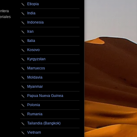
Etiopia
ontera
India
eriales
Indonesia
Iran
Italia
Kosovo
Kyrgyzstan
Marruecos
Moldavia
Myanmar
Papua Nueva Guinea
Polonia
Rumania
Tailandia (Bangkok)
Vietnam