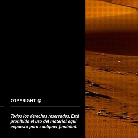
fotografo fotografia foto photography
photographer photo photooftheday fotos
canon fotograf portrait instagram
fotografos nikon instagood nature photos
like picoftheday art model arte modelo
ensaiofotografico wedding fotografie
travel fotografias retrato fotografiaartistica
naturephotography fotodeldia ensaio
portraitphotography photographylovers
photograph captures streetphotography
photographers picture fashion instaphoto
fotostumblr portraits documental
documentary periodismo fotoperiodismo
COPYRIGHT ©
Todos los derechos reservados. Está
prohibido el uso del material aquí
expuesto para cualquier finalidad.