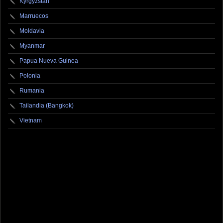
Kyrgyzstan
Marruecos
Moldavia
Myanmar
Papua Nueva Guinea
Polonia
Rumania
Tailandia (Bangkok)
Vietnam
fotografo fotografia foto photography photographer photo photooftheday fotos canon
fotograf portrait instagram fotografos nikon instagood nature photos like picoftheday art
model arte modelo ensaiofotografico wedding fotografie travel fotografias retrato
fotografiaartistica naturephotography fotodeldia ensaio portraitphotography
photographylovers photograph captures streetphotography photographers picture fashion
instaphoto fotostumblr portraits documental documentary periodismo fotoperiodismo