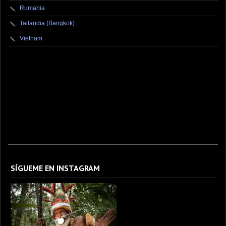
Rumania
Tailandia (Bangkok)
Vietnam
fotografo fotografia foto photography photographer photo photooftheday fotos canon
fotograf portrait instagram fotografos nikon instagood nature photos like picoftheday art
model arte modelo ensaiofotografico wedding fotografie travel fotografias retrato
fotografiaartistica naturephotography fotodeldia ensaio portraitphotography
photographylovers photograph captures streetphotography photographers picture fashion
instaphoto fotostumblr portraits documental documentary periodismo fotoperiodismo
SÍGUEME EN INSTAGRAM