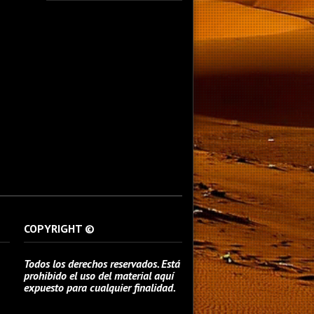
fotografo fotografia foto photography
photographer photo photooftheday fotos
canon fotograf portrait instagram
fotografos nikon instagood nature photos
like picoftheday art model arte modelo
ensaiofotografico wedding fotografie
travel fotografias retrato fotografiaartistica
naturephotography fotodeldia ensaio
portraitphotography photographylovers
photograph captures streetphotography
photographers picture fashion instaphoto
fotostumblr portraits documental
documentary periodismo fotoperiodismo
COPYRIGHT ©
Todos los derechos reservados. Está
prohibido el uso del material aquí
expuesto para cualquier finalidad.