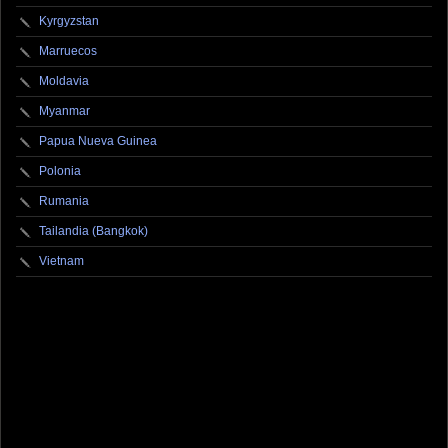
Kyrgyzstan
Marruecos
Moldavia
Myanmar
Papua Nueva Guinea
Polonia
Rumania
Tailandia (Bangkok)
Vietnam
fotografo fotografia foto photography photographer photo photooftheday fotos canon
fotograf portrait instagram fotografos nikon instagood nature photos like picoftheday art
model arte modelo ensaiofotografico wedding fotografie travel fotografias retrato
fotografiaartistica naturephotography fotodeldia ensaio portraitphotography
photographylovers photograph captures streetphotography photographers picture fashion
instaphoto fotostumblr portraits documental documentary periodismo fotoperiodismo