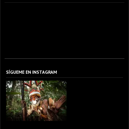
fotografo fotografia foto photography photographer photo photooftheday fotos canon
fotograf portrait instagram fotografos nikon instagood nature photos like picoftheday art
model arte modelo ensaiofotografico wedding fotografie travel fotografias retrato
fotografiaartistica naturephotography fotodeldia ensaio portraitphotography
photographylovers photograph captures streetphotography photographers picture fashion
instaphoto fotostumblr portraits documental documentary periodismo fotoperiodismo
SÍGUEME EN INSTAGRAM