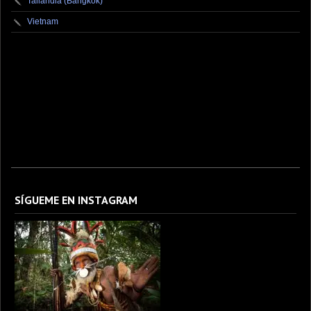
Tailandia (Bangkok)
Vietnam
fotografo fotografia foto photography photographer photo photooftheday fotos canon
fotograf portrait instagram fotografos nikon instagood nature photos like picoftheday art
model arte modelo ensaiofotografico wedding fotografie travel fotografias retrato
fotografiaartistica naturephotography fotodeldia ensaio portraitphotography
photographylovers photograph captures streetphotography photographers picture fashion
instaphoto fotostumblr portraits documental documentary periodismo fotoperiodismo
SÍGUEME EN INSTAGRAM