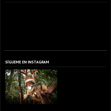
fotografo fotografia foto photography photographer photo photooftheday fotos canon
fotograf portrait instagram fotografos nikon instagood nature photos like picoftheday art
model arte modelo ensaiofotografico wedding fotografie travel fotografias retrato
fotografiaartistica naturephotography fotodeldia ensaio portraitphotography
photographylovers photograph captures streetphotography photographers picture fashion
instaphoto fotostumblr portraits documental documentary periodismo fotoperiodismo
SÍGUEME EN INSTAGRAM