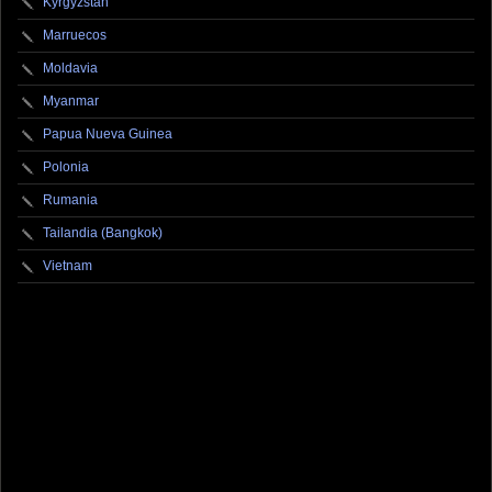
Kyrgyzstan
Marruecos
Moldavia
Myanmar
Papua Nueva Guinea
Polonia
Rumania
Tailandia (Bangkok)
Vietnam
fotografo fotografia foto photography photographer photo photooftheday fotos canon
fotograf portrait instagram fotografos nikon instagood nature photos like picoftheday art
model arte modelo ensaiofotografico wedding fotografie travel fotografias retrato
fotografiaartistica naturephotography fotodeldia ensaio portraitphotography
photographylovers photograph captures streetphotography photographers picture fashion
instaphoto fotostumblr portraits documental documentary periodismo fotoperiodismo