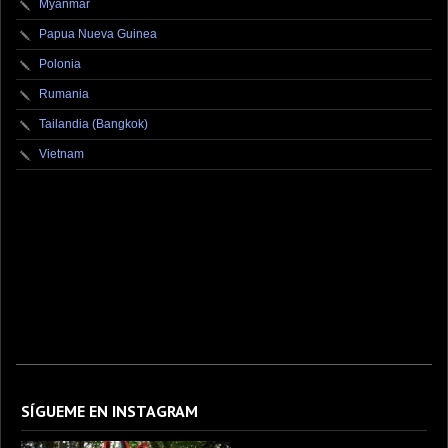
Myanmar
Papua Nueva Guinea
Polonia
Rumania
Tailandia (Bangkok)
Vietnam
fotografo fotografia foto photography photographer photo photooftheday fotos canon
fotograf portrait instagram fotografos nikon instagood nature photos like picoftheday art
model arte modelo ensaiofotografico wedding fotografie travel fotografias retrato
fotografiaartistica naturephotography fotodeldia ensaio portraitphotography
photographylovers photograph captures streetphotography photographers picture fashion
instaphoto fotostumblr portraits documental documentary periodismo fotoperiodismo
SÍGUEME EN INSTAGRAM