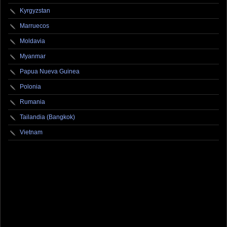
Kyrgyzstan
Marruecos
Moldavia
Myanmar
Papua Nueva Guinea
Polonia
Rumania
Tailandia (Bangkok)
Vietnam
fotografo fotografia foto photography photographer photo photooftheday fotos canon
fotograf portrait instagram fotografos nikon instagood nature photos like picoftheday art
model arte modelo ensaiofotografico wedding fotografie travel fotografias retrato
fotografiaartistica naturephotography fotodeldia ensaio portraitphotography
photographylovers photograph captures streetphotography photographers picture fashion
instaphoto fotostumblr portraits documental documentary periodismo fotoperiodismo