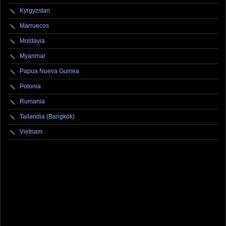
Kyrgyzstan
Marruecos
Moldavia
Myanmar
Papua Nueva Guinea
Polonia
Rumania
Tailandia (Bangkok)
Vietnam
fotografo fotografia foto photography photographer photo photooftheday fotos canon
fotograf portrait instagram fotografos nikon instagood nature photos like picoftheday art
model arte modelo ensaiofotografico wedding fotografie travel fotografias retrato
fotografiaartistica naturephotography fotodeldia ensaio portraitphotography
photographylovers photograph captures streetphotography photographers picture fashion
instaphoto fotostumblr portraits documental documentary periodismo fotoperiodismo