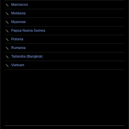
Marruecos
Moldavia
Myanmar
Papua Nueva Guinea
Polonia
Rumania
Tailandia (Bangkok)
Vietnam
fotografo fotografia foto photography photographer photo photooftheday fotos canon
fotograf portrait instagram fotografos nikon instagood nature photos like picoftheday art
model arte modelo ensaiofotografico wedding fotografie travel fotografias retrato
fotografiaartistica naturephotography fotodeldia ensaio portraitphotography
photographylovers photograph captures streetphotography photographers picture fashion
instaphoto fotostumblr portraits documental documentary periodismo fotoperiodismo