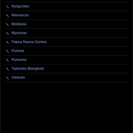
Kyrgyzstan
Marruecos
Moldavia
Myanmar
Papua Nueva Guinea
Polonia
Rumania
Tailandia (Bangkok)
Vietnam
fotografo fotografia foto photography photographer photo photooftheday fotos canon
fotograf portrait instagram fotografos nikon instagood nature photos like picoftheday art
model arte modelo ensaiofotografico wedding fotografie travel fotografias retrato
fotografiaartistica naturephotography fotodeldia ensaio portraitphotography
photographylovers photograph captures streetphotography photographers picture fashion
instaphoto fotostumblr portraits documental documentary periodismo fotoperiodismo