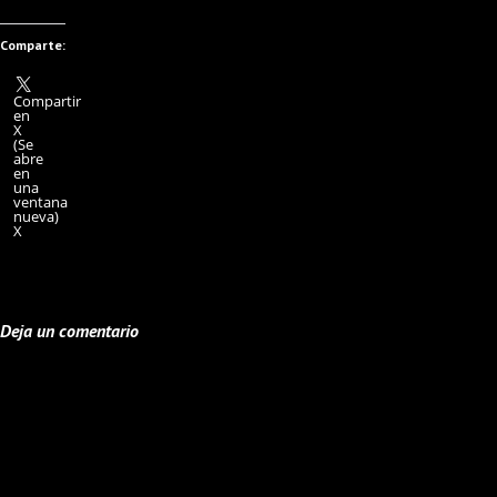
Comparte:
Compartir
en
X
(Se
abre
en
una
ventana
nueva)
X
Deja un comentario