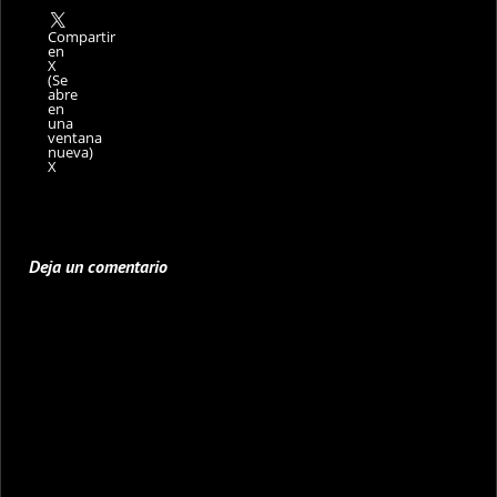
Compartir
en
X
(Se
abre
en
una
ventana
nueva)
X
Deja un comentario