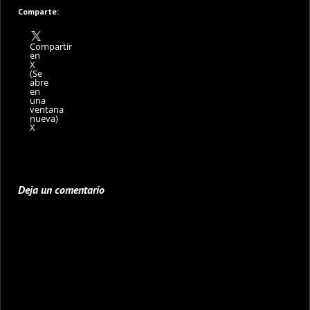
Comparte:
Compartir
en
X
(Se
abre
en
una
ventana
nueva)
X
Deja un comentario