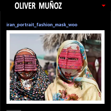
ARTICULOS / BLOG
iran_portrait_fashion_mask_woo
FOTOGRAFIAS
CONTACTO
PEDIDOS