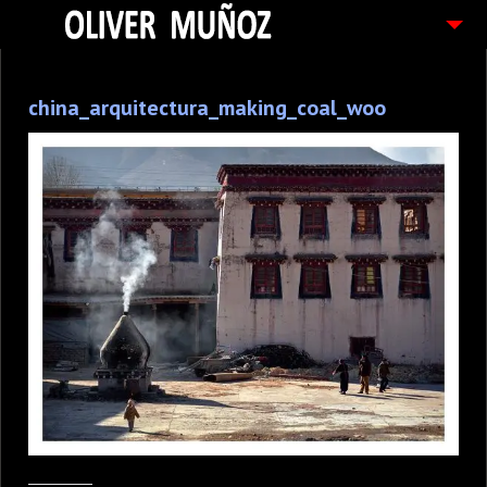
ARTICULOS / BLOG
china_arquitectura_making_coal_woo
FOTOGRAFIAS
CONTACTO
PEDIDOS