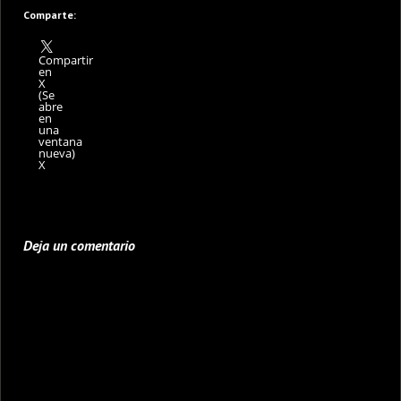
Comparte:
Compartir
en
X
(Se
abre
en
una
ventana
nueva)
X
Deja un comentario