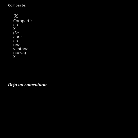
Comparte:
Compartir
en
X
(Se
abre
en
una
ventana
nueva)
X
Deja un comentario