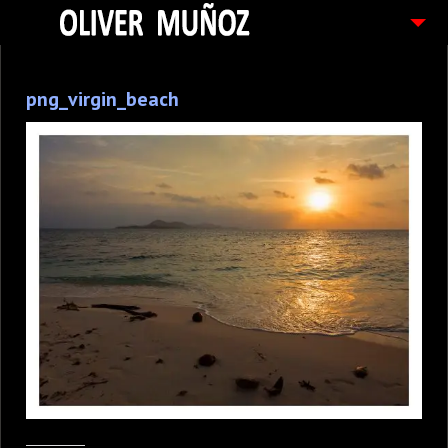
ARTICULOS / BLOG
png_virgin_beach
FOTOGRAFIAS
CONTACTO
PEDIDOS