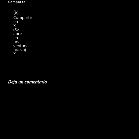
Comparte:
Compartir
en
X
(Se
abre
en
una
ventana
nueva)
X
Deja un comentario