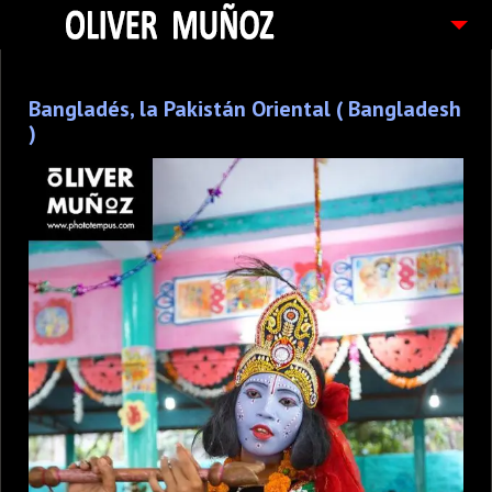
ARTICULOS / BLOG
Bangladés, la Pakistán Oriental ( Bangladesh
FOTOGRAFIAS
)
CONTACTO
PEDIDOS