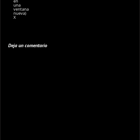
en
una
ventana
nueva)
X
Deja un comentario