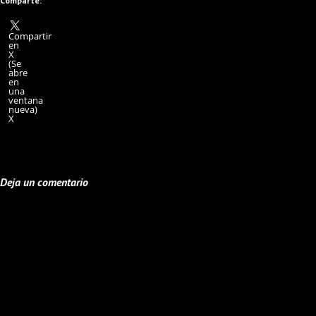
Comparte:
Compartir
en
X
(Se
abre
en
una
ventana
nueva)
X
Deja un comentario