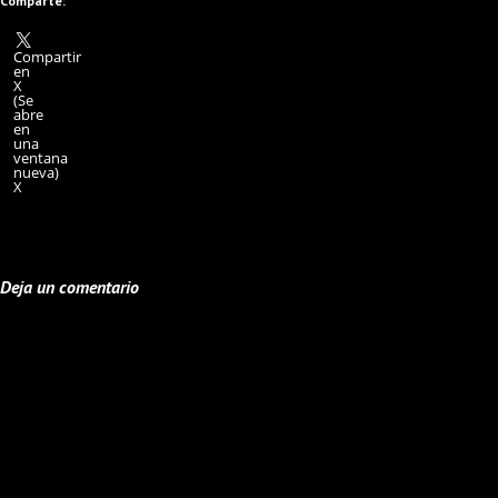
Comparte:
Compartir
en
X
(Se
abre
en
una
ventana
nueva)
X
Deja un comentario