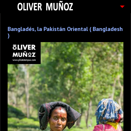
ARTICULOS / BLOG
Bangladés, la Pakistán Oriental ( Bangladesh
FOTOGRAFIAS
)
CONTACTO
PEDIDOS