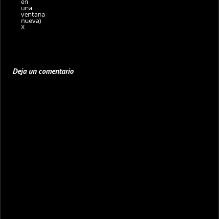
en
una
ventana
nueva)
X
Deja un comentario