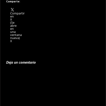
Comparte:
Compartir
en
X
(Se
abre
en
una
ventana
nueva)
X
Deja un comentario