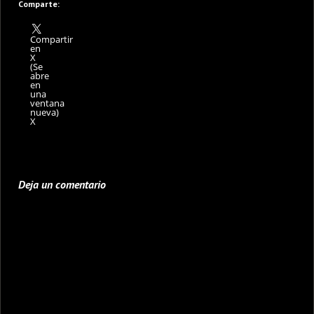
Comparte:
Compartir
en
X
(Se
abre
en
una
ventana
nueva)
X
Deja un comentario