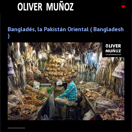
ARTICULOS / BLOG
Bangladés, la Pakistán Oriental ( Bangladesh
FOTOGRAFIAS
)
CONTACTO
PEDIDOS