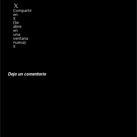
Compartir
en
X
(Se
abre
en
una
ventana
nueva)
X
Deja un comentario