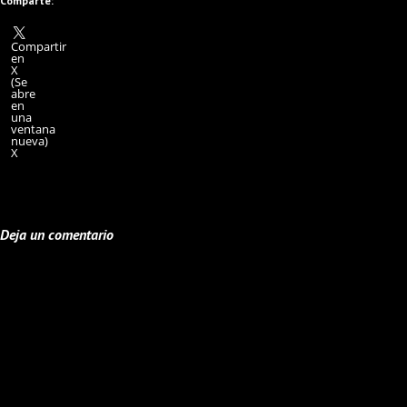
Comparte:
Compartir
en
X
(Se
abre
en
una
ventana
nueva)
X
Deja un comentario