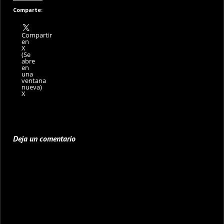
Comparte:
Compartir
en
X
(Se
abre
en
una
ventana
nueva)
X
Deja un comentario