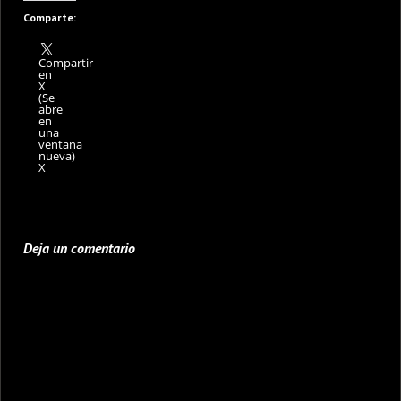
Comparte:
Compartir
en
X
(Se
abre
en
una
ventana
nueva)
X
Deja un comentario