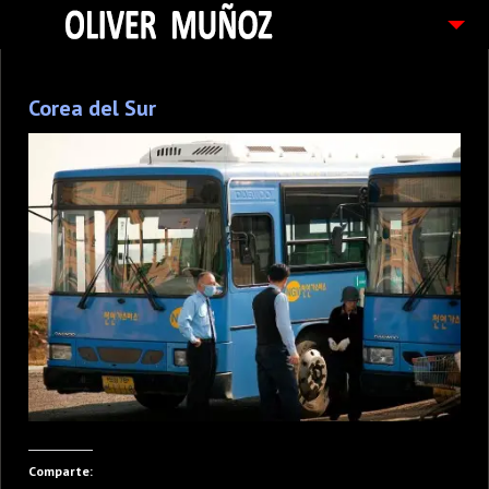
ARTICULOS / BLOG
Corea del Sur
FOTOGRAFIAS
CONTACTO
PEDIDOS
Comparte: