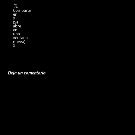
Compartir
en
X
(Se
abre
en
una
ventana
nueva)
X
Deja un comentario