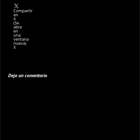
Compartir
en
X
(Se
abre
en
una
ventana
nueva)
X
Deja un comentario