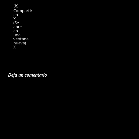
Compartir
en
X
(Se
abre
en
una
ventana
nueva)
X
Deja un comentario