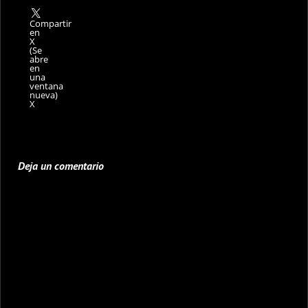
Compartir
en
X
(Se
abre
en
una
ventana
nueva)
X
Deja un comentario