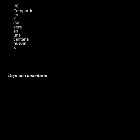
Compartir
en
X
(Se
abre
en
una
ventana
nueva)
X
Deja un comentario