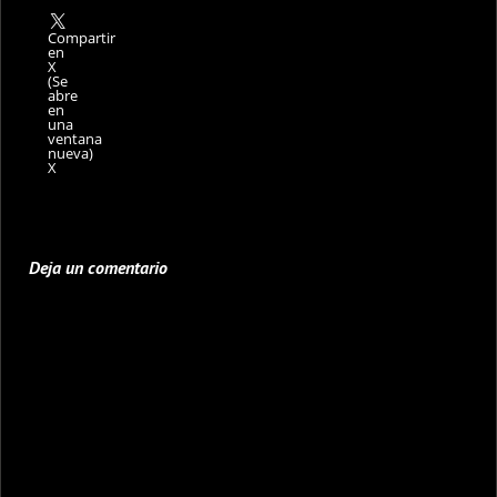
Compartir
en
X
(Se
abre
en
una
ventana
nueva)
X
Deja un comentario