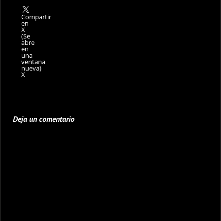
Compartir
en
X
(Se
abre
en
una
ventana
nueva)
X
Deja un comentario